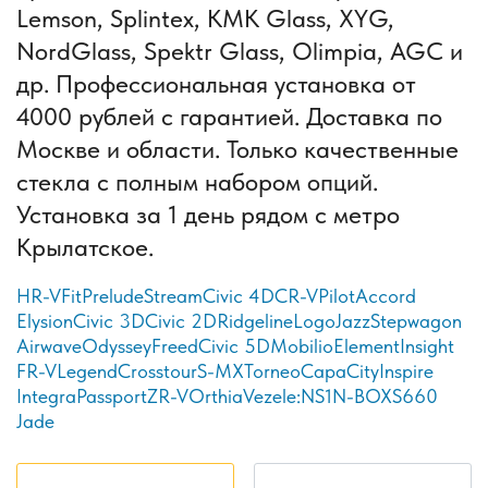
Lemson, Splintex, КМК Glass, XYG,
NordGlass, Spektr Glass, Olimpia, AGC и
др. Профессиональная установка от
4000 рублей с гарантией. Доставка по
Москве и области. Только качественные
стекла с полным набором опций.
Установка за 1 день рядом с метро
Крылатское.
HR-V
Fit
Prelude
Stream
Civic 4D
CR-V
Pilot
Accord
Elysion
Civic 3D
Civic 2D
Ridgeline
Logo
Jazz
Stepwagon
Airwave
Odyssey
Freed
Civic 5D
Mobilio
Element
Insight
FR-V
Legend
Crosstour
S-MX
Torneo
Capa
City
Inspire
Integra
Passport
ZR-V
Orthia
Vezel
e:NS1
N-BOX
S660
Jade