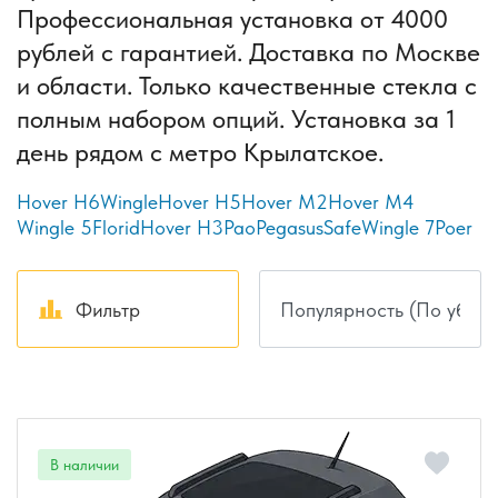
Профессиональная установка от 4000
рублей с гарантией. Доставка по Москве
и области. Только качественные стекла с
полным набором опций. Установка за 1
день рядом с метро Крылатское.
Hover H6
Wingle
Hover H5
Hover M2
Hover M4
Wingle 5
Florid
Hover H3
Pao
Pegasus
Safe
Wingle 7
Poer
Фильтр