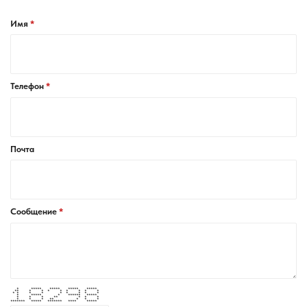
Имя
Телефон
Почта
Сообщение
* ***** ***** ***** *****
** * * * * * * * *
* * * * * * * * *
* ***** * ****** *****
* * * ** * * *
* * * ** * * *
******* ***** ******* **** *****