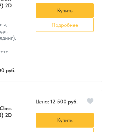
2) 2D
Купить
сы,
Подробнее
ждя,
лдинг),
есто
00 руб.
Цена:
12 500 руб.
Class
2) 2D
Купить