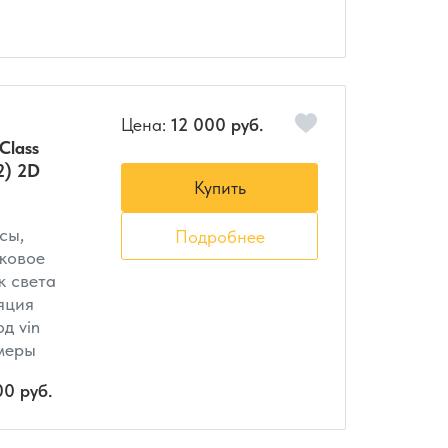
Цена:
12 000 руб.
Class
2) 2D
Купить
сы,
Подробнее
ковое
к света
яция
д vin
амеры
00 руб.