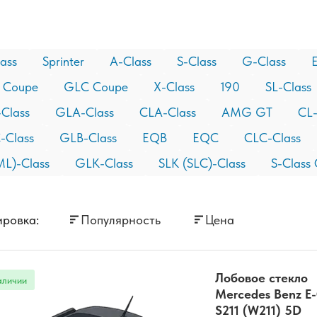
ass
Sprinter
A-Class
S-Class
G-Class
E
 Coupe
GLC Coupe
X-Class
190
SL-Class
Class
GLA-Class
CLA-Class
AMG GT
CL-
-Class
GLB-Class
EQB
EQC
CLC-Class
L)-Class
GLK-Class
SLK (SLC)-Class
S-Class
ровка:
Популярность
Цена
Лобовое стекло
Mercedes Benz E-
S211 (W211) 5D