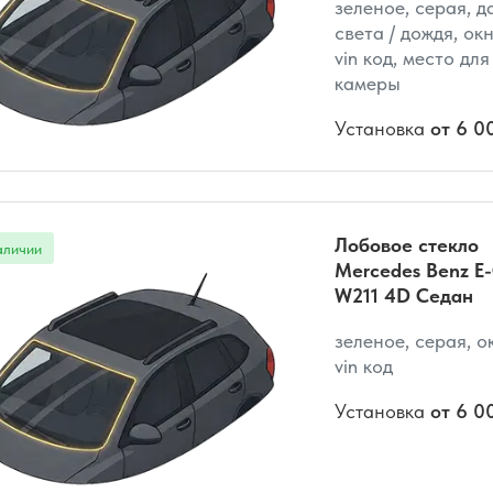
зеленое, серая, д
света / дождя, ок
vin код, место для
камеры
Установка
от 6 0
Лобовое стекло
Mercedes Benz E-
W211 4D Седан
зеленое, серая, о
vin код
Установка
от 6 0