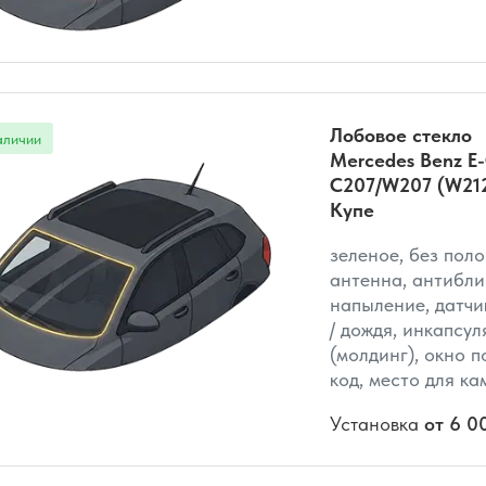
Лобовое стекло
Mercedes Benz E-
C207/W207 (W21
Купе
зеленое, без поло
антенна, антибли
напыление, датчи
/ дождя, инкапсул
(молдинг), окно по
код, место для к
Установка
от 6 0