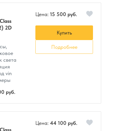
Цена:
15 500 руб.
Class
2) 2D
Купить
сы,
Подробнее
ковое
к света
яция
д vin
амеры
00 руб.
Цена:
44 100 руб.
Class