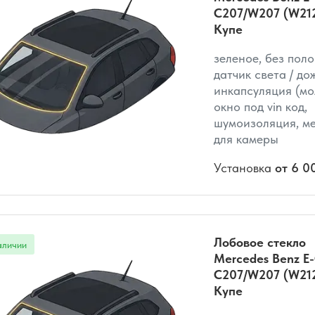
C207/W207 (W21
Купе
зеленое, без поло
датчик света / до
инкапсуляция (мо
окно под vin код,
шумоизоляция, м
для камеры
Установка
от 6 0
Лобовое стекло
Mercedes Benz E-
C207/W207 (W21
Купе