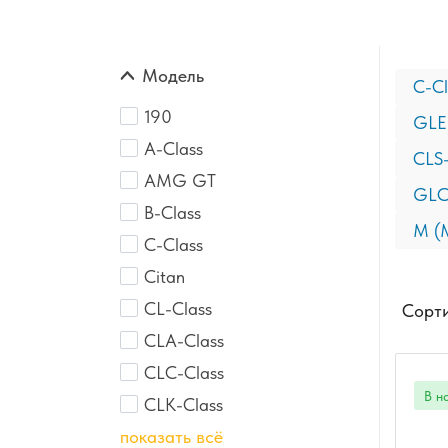
Модель
C-Cl
190
GLE
A-Class
CLS-
AMG GT
GLC
B-Class
M (M
C-Class
Citan
CL-Class
Сорти
CLA-Class
CLC-Class
CLK-Class
показать всё