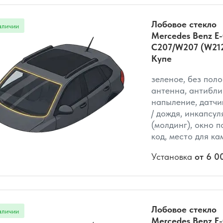
Лобовое стекло
Mercedes Benz E-
C207/W207 (W21
Купе
зеленое, без поло
антенна, антибли
напыление, датчи
/ дождя, инкапсул
(молдинг), окно по
код, место для к
Установка
от 6 0
Лобовое стекло
Mercedes Benz E-