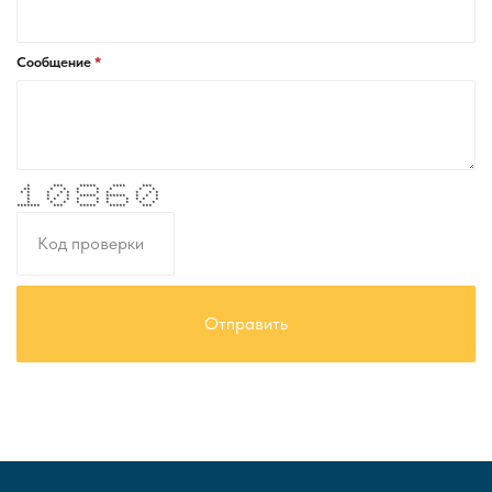
Сообщение
* *** ***** **** ***
** * * * * * * *
* * * * * * * * * * *
* * * * ***** ****** * * *
* * * * * * * * * * *
* * * * * * * * *
******* *** ***** ***** ***