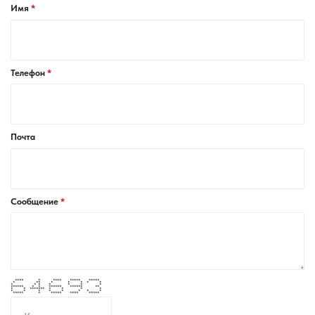
Имя
Телефон
Почта
Сообщение
**** * **** ***** *****
* ** * * * * *
* * * * * * *
****** * * ****** ****** **
* * ******* * * * *
* * * * * * * *
***** * ***** **** *****