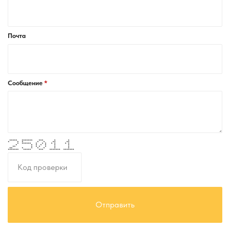
Почта
Сообщение
***** ******* *** * *
* * * * * ** **
* ****** * * * * * * *
* * * * * * *
** * * * * * *
** * * * * * *
******* ***** *** ******* *******