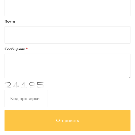
Почта
Сообщение
***** * * ***** *******
* * ** ** * * *
* * * * * * * ******
* * * * ****** *
** ******* * * *
** * * * * *
******* * ******* **** *****