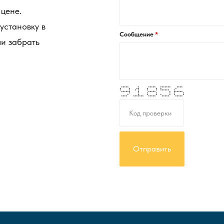
цене.
 установку в
Сообщение
ли забрать
***** * ***** ******* ****
* * ** * * * *
* * * * * * ****** *
****** * ***** * ******
* * * * * * *
* * * * * * * *
**** ******* ***** ***** *****