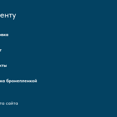
енту
овка
т
кты
ка бронепленкой
та сайта