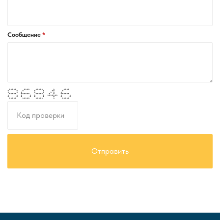
Сообщение
***** **** ***** * ****
* * * * * ** *
* * * * * * * *
***** ****** ***** * * ******
* * * * * * ******* * *
* * * * * * * * *
***** ***** ***** * *****