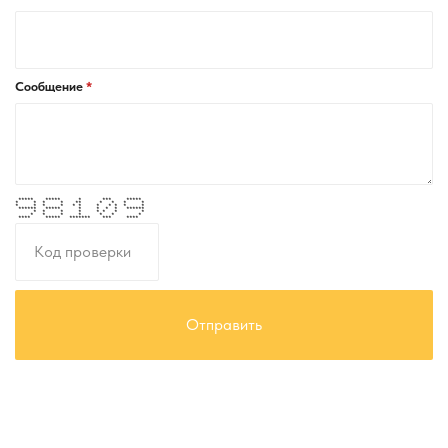
Сообщение
***** ***** * *** *****
* * * * ** * * * *
* * * * * * * * * * *
****** ***** * * * * ******
* * * * * * * *
* * * * * * *
**** ***** ******* *** ****