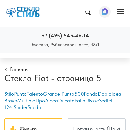
Пок
+7 (495) 545-46-14
Москва, Рублевское шоссе, 48/1
Главная
Стекла Fiat - страница 5
Stilo
Punto
Talento
Grande Punto
500
Panda
Doblo
Idea
Bravo
Multipla
Tipo
Albea
Ducato
Palio
Ulysse
Sedici
124 Spider
Scudo
Фильтр