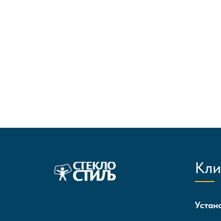
Кли
Устан