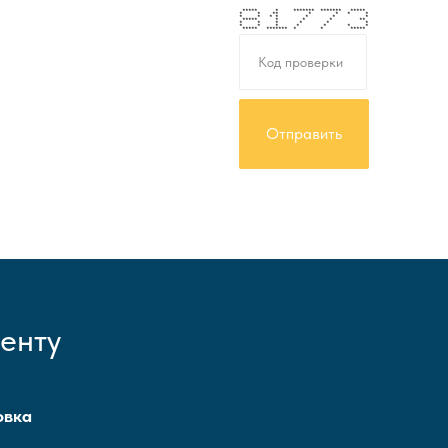
***** * ******* ******* *****
* * ** * * * *
* * * * * * *
***** * * * **
* * * * * *
* * * * * * *
***** ******* * * *****
енту
овка