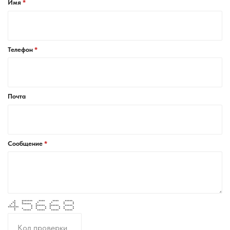
Имя
Телефон
Почта
Сообщение
* ******* **** **** *****
** * * * * *
* * ****** * * * *
* * * ****** ****** *****
******* * * * * * * *
* * * * * * * * *
* ***** ***** ***** *****