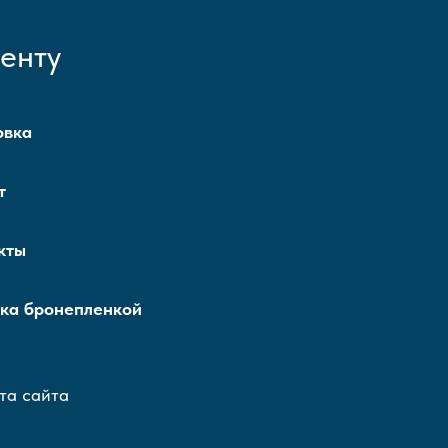
енту
овка
т
кты
ка бронепленкой
та сайта