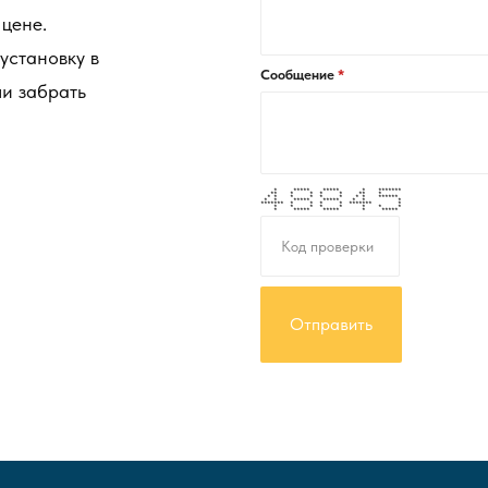
цене.
 установку в
Сообщение
ли забрать
* ***** ***** * *******
** * * * * ** *
* * * * * * * * ******
* * ***** ***** * * *
******* * * * * ******* *
* * * * * * * *
* ***** ***** * *****