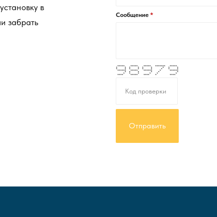
 установку в
Сообщение
ли забрать
***** ***** ***** ******* *****
* * * * * * * * *
* * * * * * * * *
****** ***** ****** * ******
* * * * * *
* * * * * *
**** ***** **** * ****