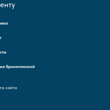
енту
овка
т
кты
ка бронепленкой
та сайта