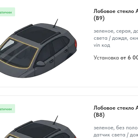
Лобовое стекло A
(B9)
зеленое, серая, д
света / дождя, ок
vin код
Установка
от 6 0
Лобовое стекло A
(B8)
зеленое, без поло
датчик света / до