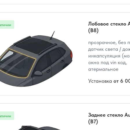
Лобовое стекло A
(B8)
прозрачное, без 
датчик света / до
инкапсуляция (мо
окно под vin код,
атермальное
Установка
от 6 0
Заднее стекло Au
(B7)