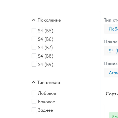
Поколение
Тип ст
Лоб
S4 (B5)
S4 (B6)
Покол
S4 (B7)
S4 (
S4 (B8)
Произ
S4 (B9)
Armo
Тип стекла
Лобовое
Сорти
Боковое
Заднее