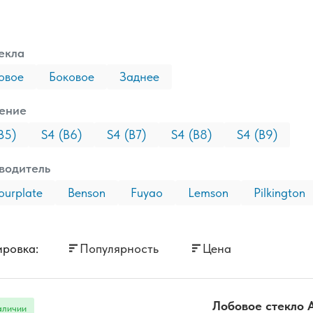
екла
овое
Боковое
Заднее
ение
B5)
S4 (B6)
S4 (B7)
S4 (B8)
S4 (B9)
водитель
urplate
Benson
Fuyao
Lemson
Pilkington
ровка:
Популярность
Цена
Лобовое стекло A