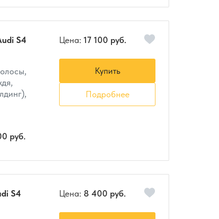
udi S4
Цена:
17 100 руб.
Купить
полосы,
ждя,
лдинг),
Подробнее
00 руб.
di S4
Цена:
8 400 руб.