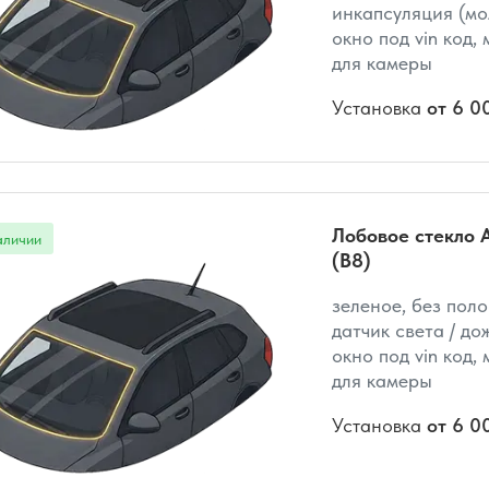
инкапсуляция (мо
окно под vin код,
для камеры
Установка
от 6 0
Лобовое стекло A
(B8)
зеленое, без поло
датчик света / до
окно под vin код,
для камеры
Установка
от 6 0