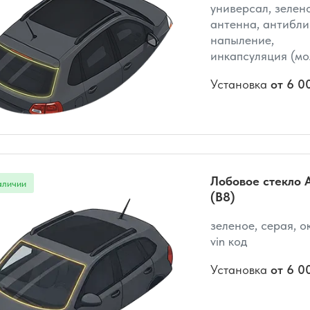
универсал, зелено
антенна, антибли
напыление,
инкапсуляция (мо
Установка
от 6 0
Лобовое стекло A
(B8)
зеленое, серая, о
vin код
Установка
от 6 0