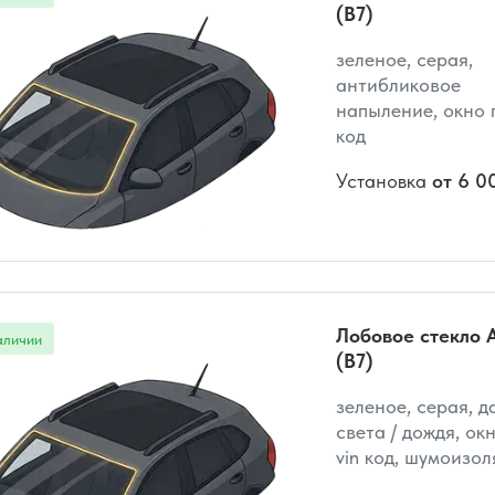
(B7)
зеленое, серая,
антибликовое
напыление, окно п
код
Установка
от 6 0
Лобовое стекло A
(B7)
зеленое, серая, д
света / дождя, ок
vin код, шумоизо