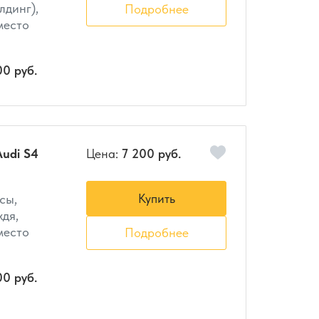
лдинг),
Подробнее
 место
00 руб.
udi S4
Цена:
7 200 руб.
Купить
сы,
ждя,
 место
Подробнее
00 руб.