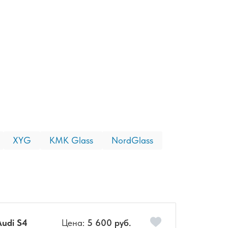
XYG
КМК Glass
NordGlass
udi S4
Цена:
5 600 руб.