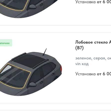
Установка
от 6 0
Лобовое стекло A
(B7)
зеленое, серая, о
vin код
Установка
от 6 0