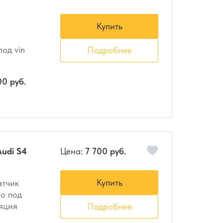
Купить
од vin
Подробнее
00 руб.
udi S4
Цена:
7 700 руб.
Купить
атчик
но под
ляция
Подробнее