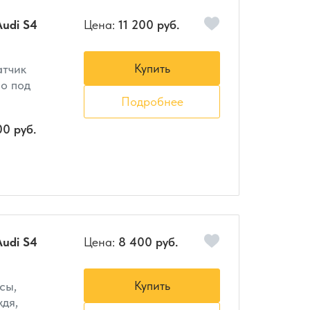
udi S4
Цена:
11 200 руб.
Купить
атчик
но под
Подробнее
00 руб.
udi S4
Цена:
8 400 руб.
Купить
сы,
ждя,