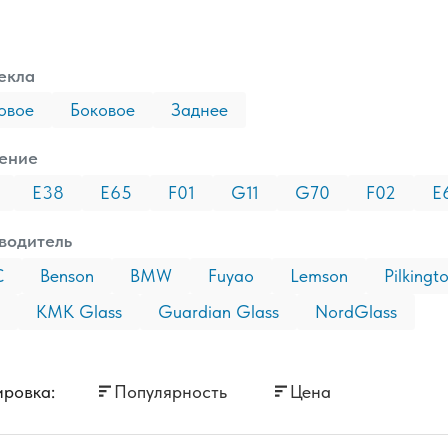
екла
овое
Боковое
Заднее
ение
E38
E65
F01
G11
G70
F02
E
водитель
C
Benson
BMW
Fuyao
Lemson
Pilkingt
КМК Glass
Guardian Glass
NordGlass
ровка:
Популярность
Цена