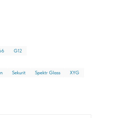
66
G12
on
Sekurit
Spektr Glass
XYG