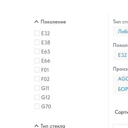
Поколение
Тип ст
Лоб
E32
E38
Покол
E65
E32
E66
Произ
F01
AG
F02
G11
БОР
G12
G70
Сорти
Тип стекла