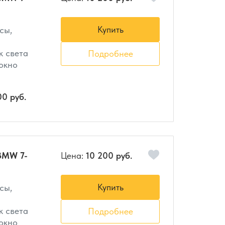
Купить
сы,
к света
Подробнее
 окно
00 руб.
BMW 7-
Цена:
10 200 руб.
Купить
сы,
к света
Подробнее
 окно