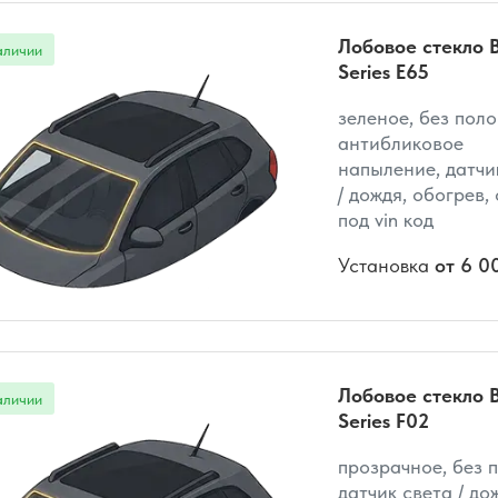
Лобовое стекло 
Series E65
зеленое, без поло
антибликовое
напыление, датчи
/ дождя, обогрев,
под vin код
Установка
от 6 0
Лобовое стекло 
Series F02
прозрачное, без 
датчик света / до