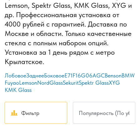
Lemson, Spektr Glass, КМК Glass, XYG и
др. Профессиональная установка от
4000 рублей с гарантией. Доставка по
Москве и области. Только качественные
стекла с полным набором опций.
Установка за 1 день рядом с метро
Крылатское.
Лобовое
Заднее
Боковое
E71
F16
G06
AGC
Benson
BMW
Fuyao
Lemson
NordGlass
Sekurit
Spektr Glass
XYG
КМК Glass
Фильтр