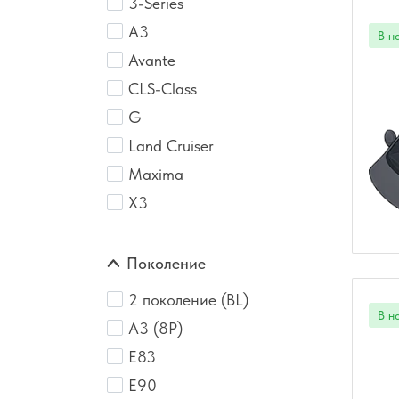
3-Series
A3
Avante
CLS-Class
G
Land Cruiser
Maxima
X3
Поколение
2 поколение (BL)
A3 (8P)
E83
E90