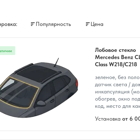
ровка:
Популярность
Цена
Лобовое стекло
Mercedes Benz C
Class W218/C218
зеленое, без поло
датчик света / до
инкапсуляция (мо
обогрев, окно под
код, место для к
Установка
от 6 0