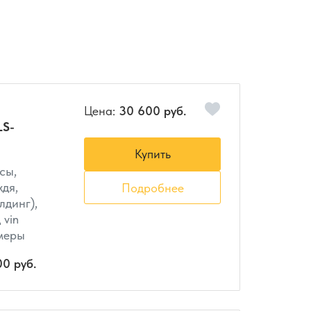
Цена:
30 600 руб.
LS-
Купить
сы,
ждя,
Подробнее
лдинг),
 vin
амеры
00 руб.