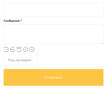
Сообщение
***** **** ******* *** *****
* * * * * * * *
* * ****** * * * * *
** ****** * * * * *****
* * * * * * * * *
* * * * * * * * * *
***** ***** ***** *** *****