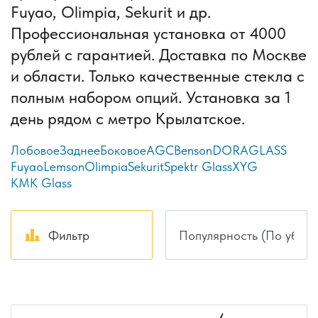
Fuyao, Olimpia, Sekurit и др.
Профессиональная установка от 4000
рублей с гарантией. Доставка по Москве
и области. Только качественные стекла с
полным набором опций. Установка за 1
день рядом с метро Крылатское.
Лобовое
Заднее
Боковое
AGC
Benson
DORAGLASS
Fuyao
Lemson
Olimpia
Sekurit
Spektr Glass
XYG
КМК Glass
Фильтр