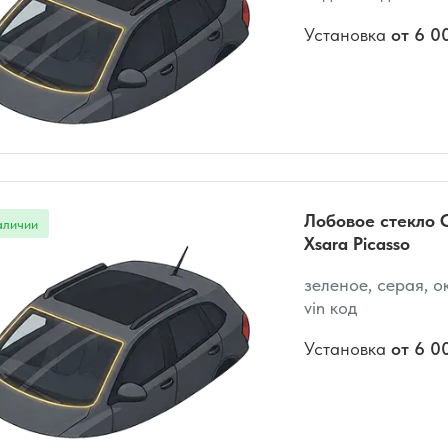
Установка
от 6 0
Лобовое стекло C
Xsara Picasso
зеленое, серая, о
vin код
Установка
от 6 0