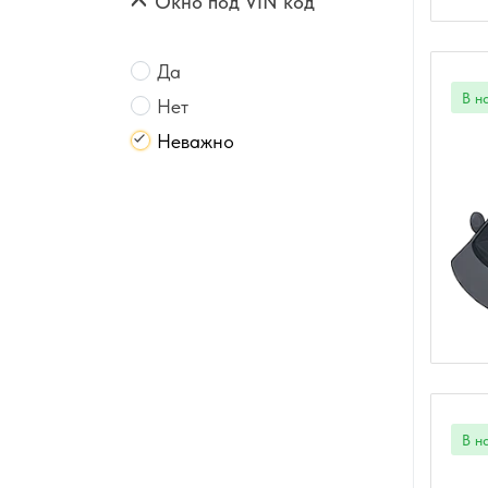
Окно под VIN код
Да
Нет
Неважно