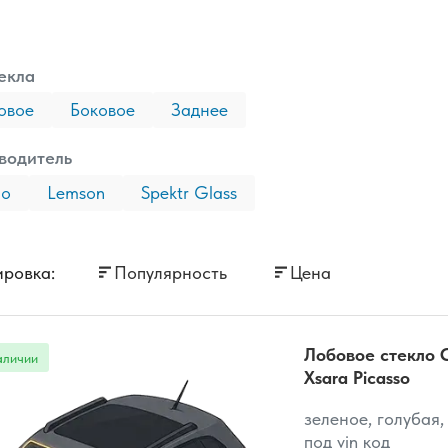
екла
овое
Боковое
Заднее
водитель
ao
Lemson
Spektr Glass
ровка:
Популярность
Цена
Лобовое стекло C
Xsara Picasso
зеленое, голубая,
под vin код