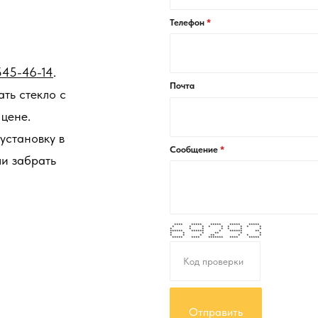
Телефон
545-46-14
.
Почта
ть стекло с
цене.
 установку в
Сообщение
ли забрать
**** ***** ***** ***** *****
* * * * * * * * *
* * * * * * *
****** ****** * ****** **
* * * ** * *
* * * ** * * *
***** **** ******* **** *****