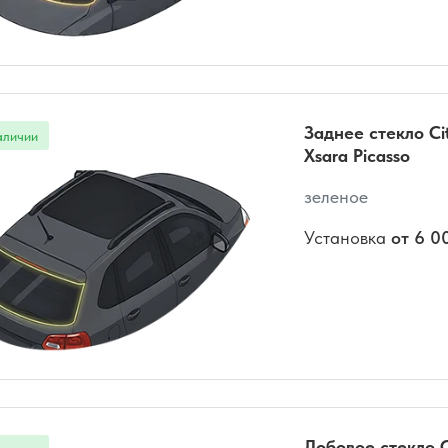
Заднее стекло Ci
Xsara Picasso
зеленое
Установка
от 6 0
Лобовое стекло C