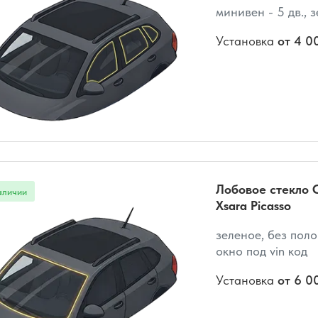
минивен - 5 дв., 
Установка
от 4 0
Лобовое стекло C
Xsara Picasso
зеленое, без поло
окно под vin код
Установка
от 6 0