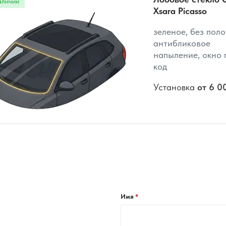
Xsara Picasso
зеленое, без поло
антибликовое
напыление, окно п
код
Установка
от 6 0
Имя