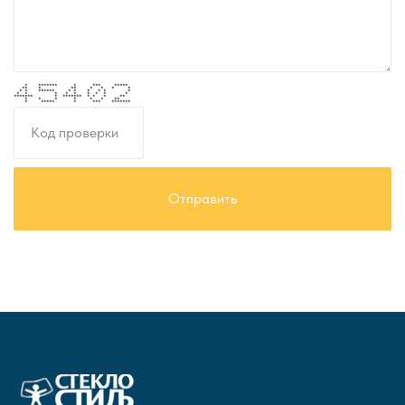
* ******* * *** *****
** * ** * * * *
* * ****** * * * * * *
* * * * * * * * *
******* * ******* * * * **
* * * * * * **
* ***** * *** *******