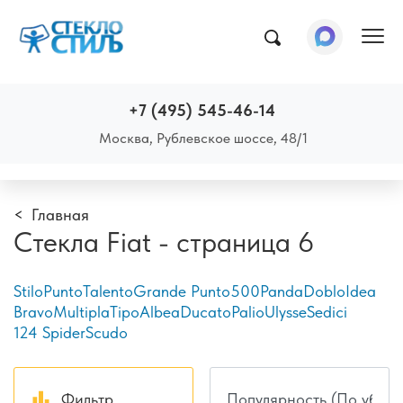
Пок
+7 (495) 545-46-14
Москва, Рублевское шоссе, 48/1
Главная
Стекла Fiat - страница 6
Stilo
Punto
Talento
Grande Punto
500
Panda
Doblo
Idea
Bravo
Multipla
Tipo
Albea
Ducato
Palio
Ulysse
Sedici
124 Spider
Scudo
Фильтр