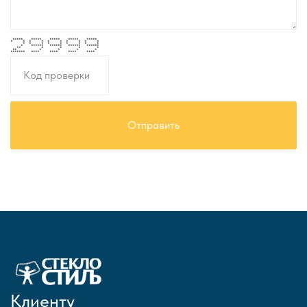
***** ***** ***** ***** *****
* * * * * * * * * *
* * * * * * * * *
* ****** ****** ****** ******
** * * * *
** * * * *
******* **** **** **** ****
Клиенту