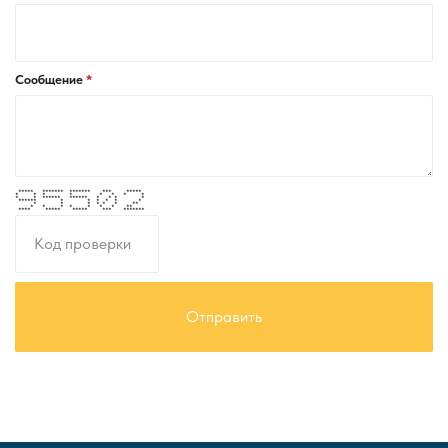
Сообщение
***** ******* ******* *** *****
* * * * * * * *
* * ****** ****** * * * *
****** * * * * * *
* * * * * * **
* * * * * * * **
**** ***** ***** *** *******