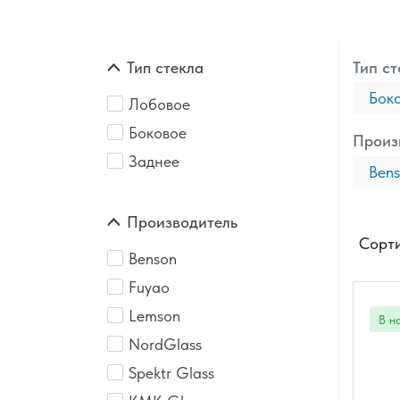
Тип стекла
Тип ст
Бок
Лобовое
Боковое
Произ
Заднее
Ben
Производитель
Сорти
Benson
Fuyao
Lemson
NordGlass
Spektr Glass