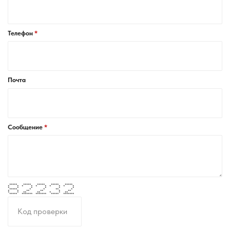
Телефон
Почта
Сообщение
***** ***** ***** ***** *****
* * * * * * * * * *
* * * * * *
***** * * ** *
* * ** ** * **
* * ** ** * * **
***** ******* ******* ***** *******