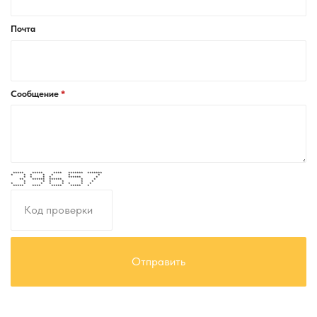
Почта
Сообщение
***** ***** **** ******* *******
* * * * * * *
* * * * ****** *
** ****** ****** * *
* * * * * *
* * * * * * * *
***** **** ***** ***** *