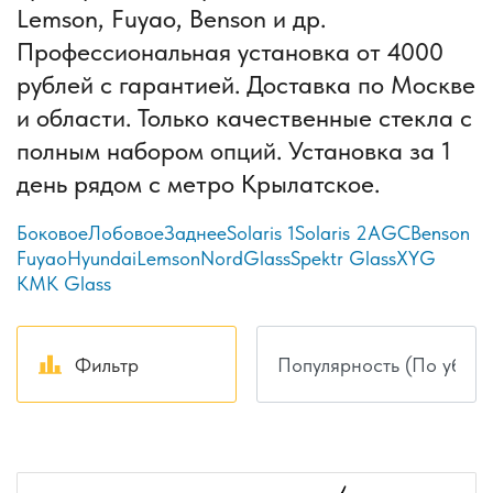
Lemson, Fuyao, Benson и др.
Профессиональная установка от 4000
рублей с гарантией. Доставка по Москве
и области. Только качественные стекла с
полным набором опций. Установка за 1
день рядом с метро Крылатское.
Боковое
Лобовое
Заднее
Solaris 1
Solaris 2
AGC
Benson
Fuyao
Hyundai
Lemson
NordGlass
Spektr Glass
XYG
КМК Glass
Фильтр